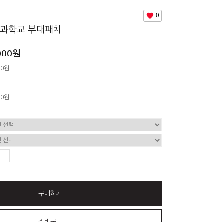
0
과학교 부대패치
000원
00원
00
원
구매하기
장바구니