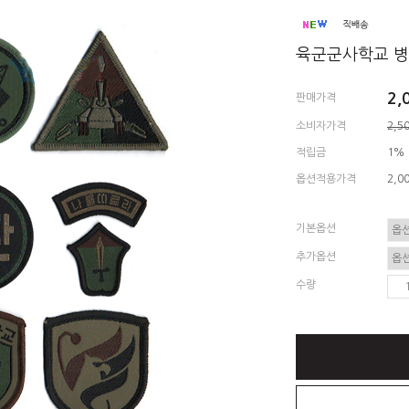
육군군사학교 병
2,
판매가격
소비자가격
2,5
적립금
1%
옵션적용가격
2,0
기본옵션
추가옵션
수량