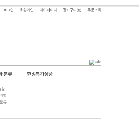
로그인
회원가입
마이페이지
장바구니(
0
)
주문조회
타 분류
한정특가상품
경찰
위별
분류