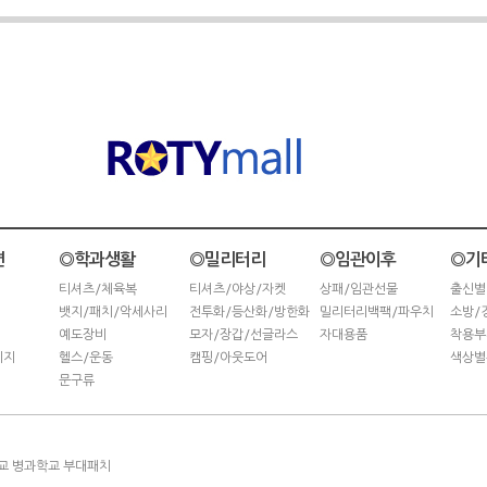
련
◎학과생활
◎밀리터리
◎임관이후
◎기
티셔츠/체육복
티셔츠/야상/자켓
상패/임관선물
출신별
뱃지/패치/악세사리
전투화/등산화/방한화
밀리터리백팩/파우치
소방/
예도장비
모자/장갑/선글라스
자대용품
착용부
키지
헬스/운동
캠핑/아웃도어
색상별
문구류
교 병과학교 부대패치