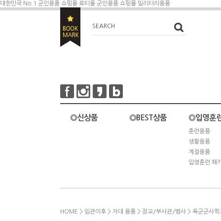
대한민국 No.1 군인용품 쇼핑몰 로티몰
군인용품 쇼핑몰 밀리터리용품
SEARCH
◎신상품
◎BEST상품
◎입영훈
훈련용품
생활용품
계절용품
입영훈련 패
HOME
>
임관이후
>
자대 용품
>
장교/부사관/병사
> 육군군사학