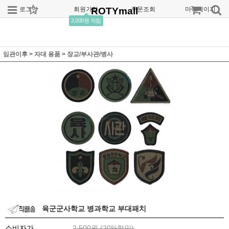
로그인
회원가입
ROTYmall
주문조회
마이페이지
2,000원 적립
임관이후
>
자대 용품
>
장교/부사관/병사
육군군사학교 병과학교 부대패치
소비자가
2,500원 (
20
%할인)