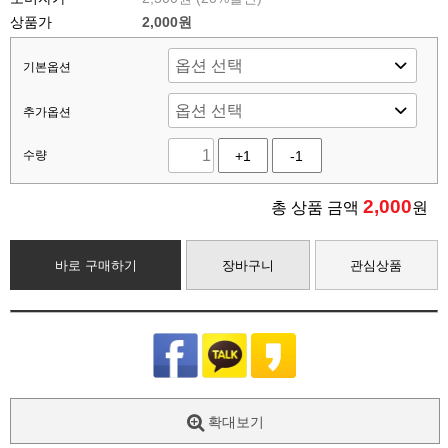
상품가
2,000원
기본옵션
추가옵션
수량
+1
-1
2,000
총 상품 금액
원
바로 구매하기
장바구니
관심상품
확대보기