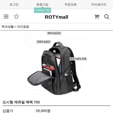
로그인
회원가입
주문조회
마이페이지
2,000원 적립
ROTYmall
학과생활
>
개인용품
도시형 캐쥬얼 백팩 755
상품가
29,900원