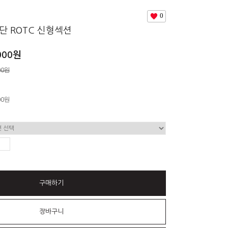
0
단 ROTC 신형섹션
000원
00원
00
원
구매하기
장바구니