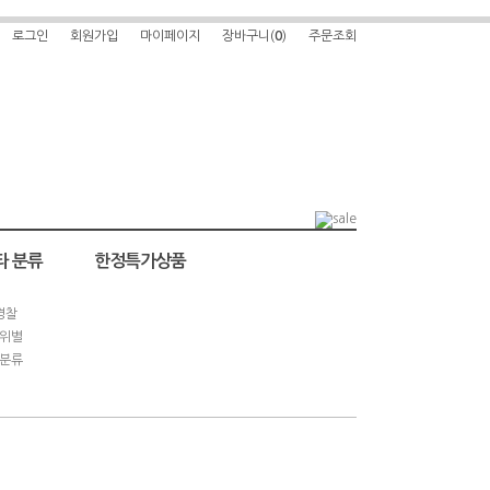
로그인
회원가입
마이페이지
장바구니(
0
)
주문조회
타 분류
한정특가상품
경찰
위별
분류