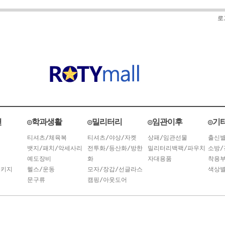
로
련
◎학과생활
◎밀리터리
◎임관이후
◎기
티셔츠/체육복
티셔츠/야상/자켓
상패/임관선물
출신
뱃지/패치/악세사리
전투화/등산화/방한
밀리터리백팩/파우치
소방/
예도장비
화
자대용품
착용
패키지
헬스/운동
모자/장갑/선글라스
색상
문구류
캠핑/아웃도어