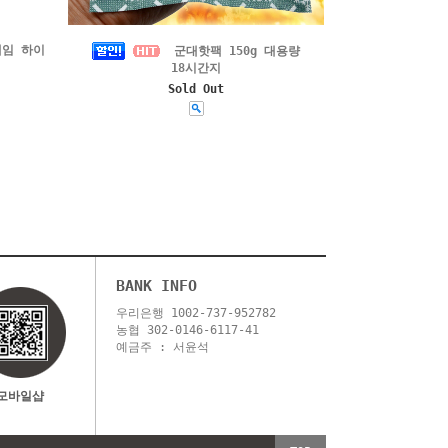
에임 하이
군대핫팩 150g 대용량
18시간지
Sold Out
BANK INFO
우리은행 1002-737-952782
농협 302-0146-6117-41
예금주 : 서윤석
모바일샵