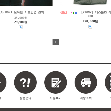
카 ROKA 보아털 기모발열 조끼
[XTONZ] 엑스톤즈 
N3B
35,000
원
198,000원
29,900원
1
항
상품문의
사용후기
배송조회