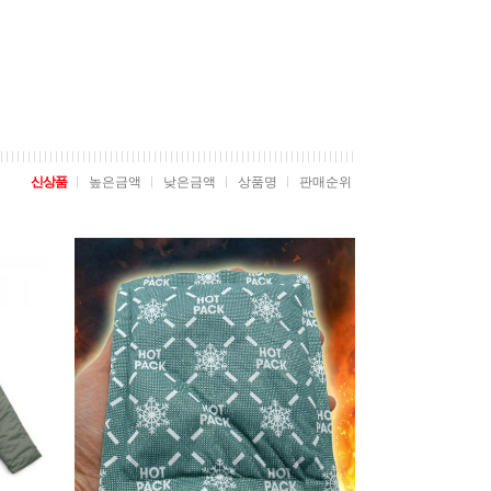
신상품
높은금액
낮은금액
상품명
판매순위