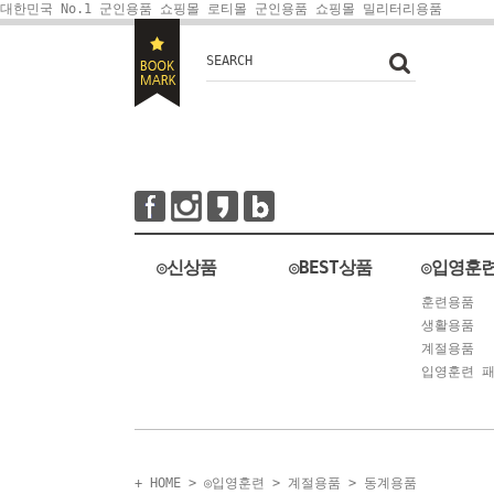
대한민국 No.1 군인용품 쇼핑몰 로티몰
군인용품 쇼핑몰 밀리터리용품
SEARCH
◎신상품
◎BEST상품
◎입영훈
훈련용품
생활용품
계절용품
입영훈련 
+ HOME
>
◎입영훈련
>
계절용품
>
동계용품