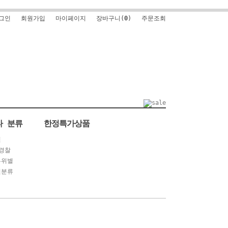
그인
회원가입
마이페이지
장바구니(
0
)
주문조회
타 분류
한정특가상품
별
경찰
부위별
별분류