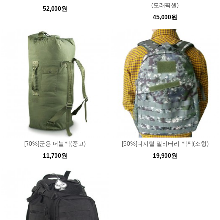
(모래픽셀)
52,000원
45,000원
[70%]군용 더블백(중고)
[50%]디지털 밀리터리 백팩(소형)
11,700원
19,900원