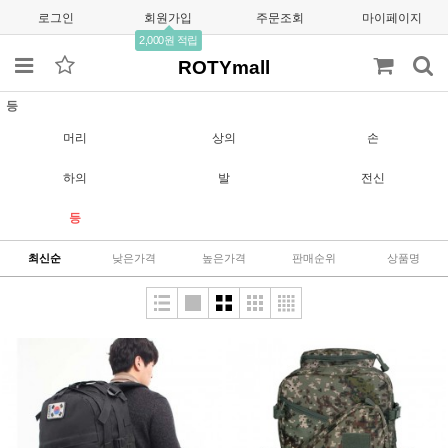
로그인
회원가입
주문조회
마이페이지
2,000원 적립
ROTYmall
등
머리
상의
손
하의
발
전신
등
최신순
낮은가격
높은가격
판매순위
상품명