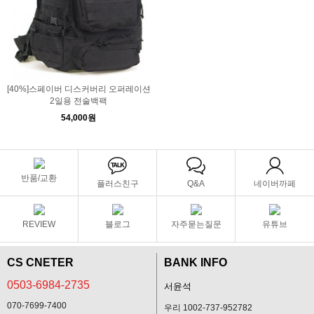
[40%]스페이버 디스커버리 오퍼레이션
2일용 전술백팩
54,000원
반품/교환
플러스친구
Q&A
네이버까페
REVIEW
블로그
자주묻는질문
유튜브
CS CNETER
BANK INFO
0503-6984-2735
서윤석
070-7699-7400
우리 1002-737-952782