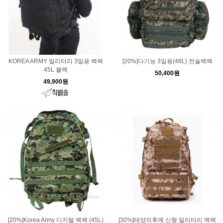
KOREA ARMY 밀리터리 3일용 백팩
[20%]다기능 3일용(48L) 전술백팩
45L 블랙
50,400원
49,900원
[20%]Korea Army 디지털 백팩 (45L)
[30%]태양의후예 신형 밀리터리 백팩