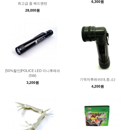
6,300원
최고급 줌 헤드랜턴
28,000원
[50%할인]POLICE LED 미니후레쉬
(5W)
기역자후레쉬(대,중,소)
3,200원
4,200원