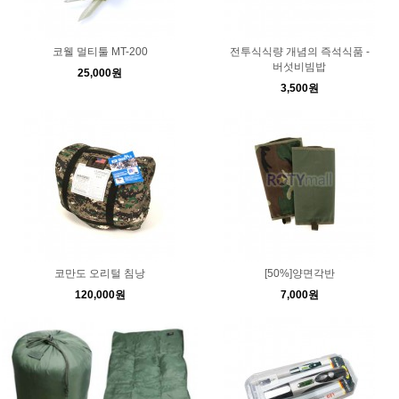
코웰 멀티툴 MT-200
전투식식량 개념의 즉석식품 -
버섯비빔밥
25,000원
3,500원
코만도 오리털 침낭
[50%]양면각반
120,000원
7,000원