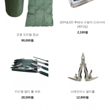
[30%]LED 후레쉬 수평자 드라이버
(펜타입)
2,100원
군용 오리털 침낭
90,000원
카드형 멀티 툴 세트
스테인리스 멀티툴
28,500원
12,900원