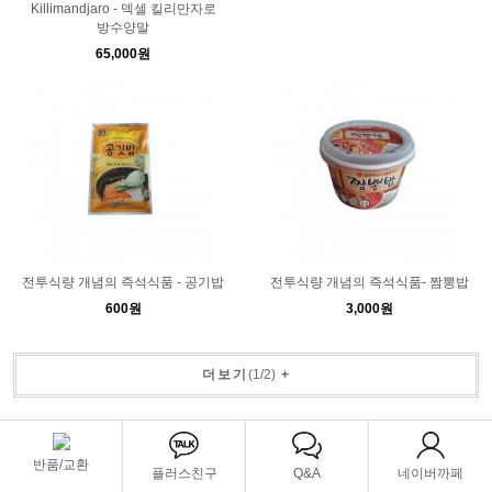
Killimandjaro - 덱셀 킬리만자로
방수양말
65,000원
전투식량 개념의 즉석식품 - 공기밥
전투식량 개념의 즉석식품- 짬뽕밥
600원
3,000원
더보기
(
1
/
2
)
+
반품/교환
플러스친구
Q&A
네이버까페