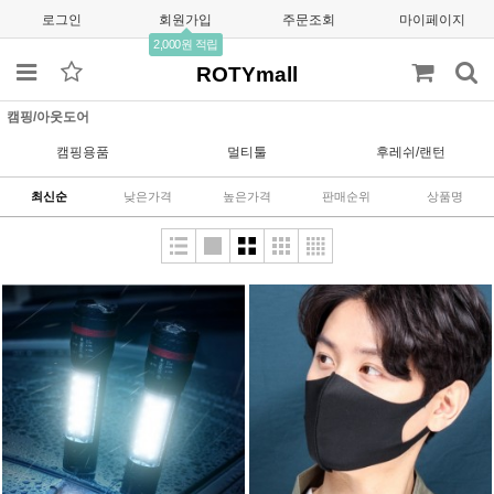
로그인
회원가입
주문조회
마이페이지
2,000원 적립
ROTYmall
캠핑/아웃도어
캠핑용품
멀티툴
후레쉬/랜턴
최신순
낮은가격
높은가격
판매순위
상품명