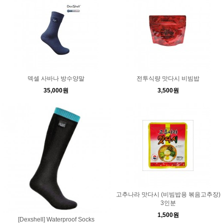
덱셀 사바나 방수양말
전투식량 맛다시 비빔밥
35,000원
3,500원
고추나라 맛다시 (비빔밥용 볶음고추장)
3인분
1,500원
[Dexshell] Waterproof Socks