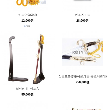
예도수술(2색)
인조 X-반도
12,000원
28,000원
장군도고급형(육군,해군,공군,해병대)
250,000원
입식좌대 - 예도용
55,000원