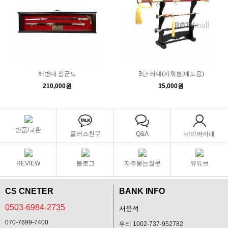
해병대 장군도
3단 좌대(지휘봉,예도용)
210,000원
35,000원
반품/교환
플러스친구
Q&A
네이버까페
REVIEW
블로그
자주묻는질문
유튜브
CS CNETER
BANK INFO
0503-6984-2735
서윤석
070-7699-7400
우리 1002-737-952782