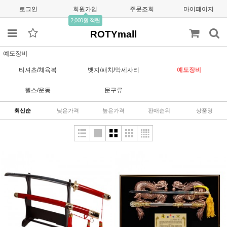
로그인
회원가입
주문조회
마이페이지
2,000원 적립
ROTYmall
예도장비
티셔츠/체육복
뱃지/패치/악세사리
예도장비
헬스/운동
문구류
최신순
낮은가격
높은가격
판매순위
상품명