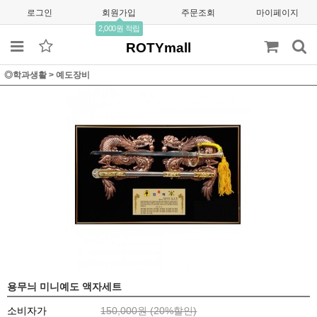
로그인
회원가입
주문조회
마이페이지
2,000원 적립
ROTYmall
◎학과생활
>
예도장비
용무늬 미니예도 액자세트
소비자가
150,000원 (
20
%할인)