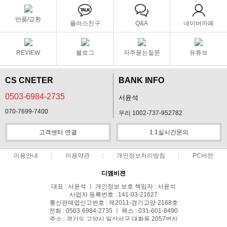
반품/교환
플러스친구
Q&A
네이버까페
REVIEW
블로그
자주묻는질문
유튜브
CS CNETER
BANK INFO
0503-6984-2735
서윤석
070-7699-7400
우리 1002-737-952782
고객센터 연결
1:1실시간문의
이용안내
이용약관
개인정보처리방침
PC버전
디엠비젼
대표 : 서윤석 ㅣ 개인정보 보호 책임자 : 서윤석
사업자 등록번호 : 141-03-21627
통신판매업신고번호 : 제2011-경기고양-2168호
전화 : 0503-6984-2735 ㅣ 팩스 : 031-601-8490
주소 : 경기도 고양시 일산서구 대화동 2057번지