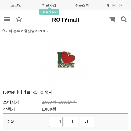
로그인
회원가입
주문조회
마이페이지
2,000원 적립
ROTYmall
◎기타 분류
>
출신별
>
ROTC
[50%]아이러브 ROTC 뱃지
소비자가
2,000원 (
50
%할인)
상품가
1,000
원
수량
+1
-1