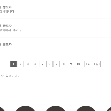
카 빵모자
감사합니다.
카 빵모자
 부족해서 추가구
카 빵모자
1
2
3
4
5
6
7
8
9
10
[다
[끝]
음]
 수 있습니다.