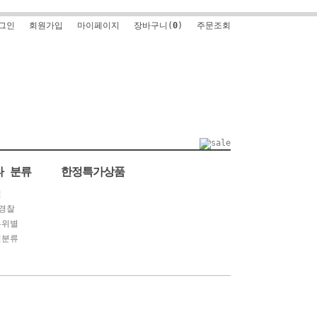
그인
회원가입
마이페이지
장바구니(
0
)
주문조회
타 분류
한정특가상품
별
경찰
부위별
별분류