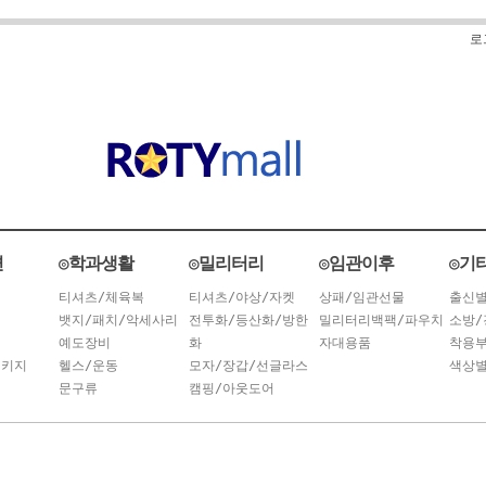
로
련
◎학과생활
◎밀리터리
◎임관이후
◎기
티셔츠/체육복
티셔츠/야상/자켓
상패/임관선물
출신
뱃지/패치/악세사리
전투화/등산화/방한
밀리터리백팩/파우치
소방/
예도장비
화
자대용품
착용
패키지
헬스/운동
모자/장갑/선글라스
색상
문구류
캠핑/아웃도어