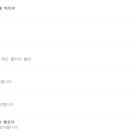
셀 허리색
 약간 짧지만 쓸만
만합니다
쓸만합니다
카 빵모자
감사합니다.