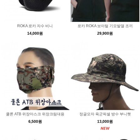
ROKA 로카 자수 비니
로카 ROKA 보아털 기모발열 조끼
14,000원
29,900원
쿨론 ATB 위장마스크 위장크림대용
정글모자 육군픽셀 방수 부니햇
6,500원
13,000원