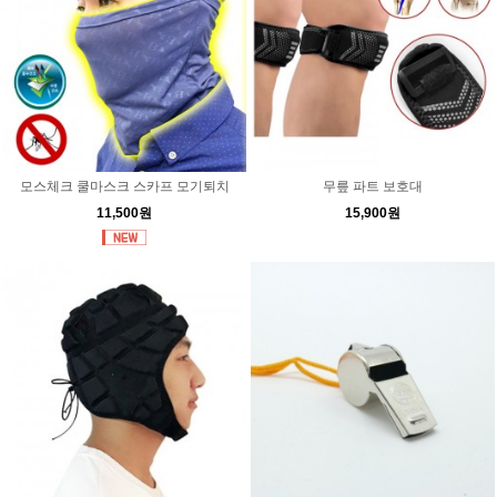
모스체크 쿨마스크 스카프 모기퇴치
무릎 파트 보호대
11,500원
15,900원