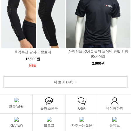
아이러브 ROTC 쿨티 브이넥 반팔 검정
육각쿠션 팔다리 보호대
95사이즈
15,900원
2,900원
더보기
(
1
/
8
)
+
반품/교환
플러스친구
Q&A
네이버까페
REVIEW
블로그
자주묻는질문
유튜브