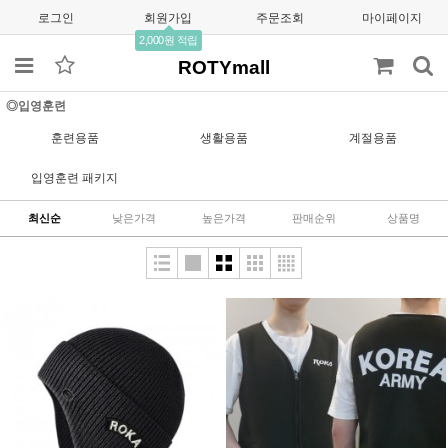
로그인
회원가입
주문조회
마이페이지
2,000원 적립
ROTYmall
◎입영훈련
훈련용품
생활용품
계절용품
입영훈련 패키지
최신순
낮은가격
높은가격
판매순위
상품명