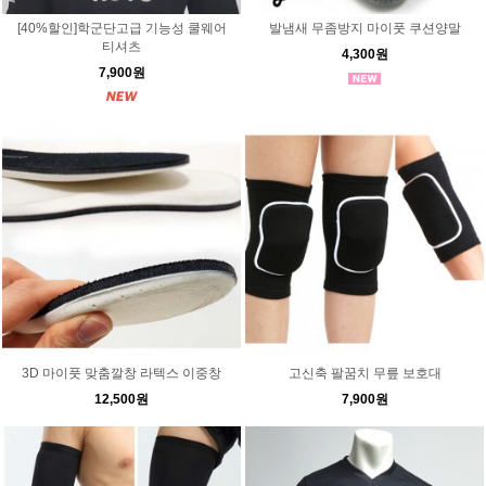
[40%할인]학군단고급 기능성 쿨웨어
발냄새 무좀방지 마이풋 쿠션양말
티셔츠
4,300원
7,900원
3D 마이풋 맞춤깔창 라텍스 이중창
고신축 팔꿈치 무릎 보호대
12,500원
7,900원