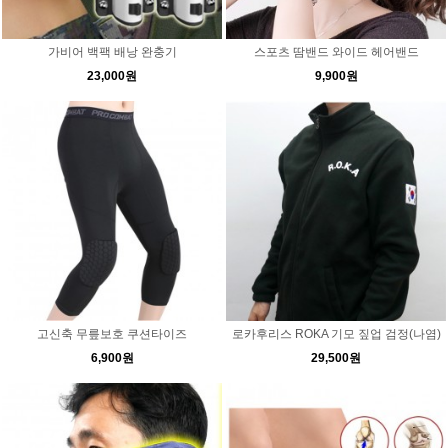
가비어 백팩 배낭 완충기
스포츠 땀밴드 와이드 헤어밴드
23,000원
9,900원
고신축 무릎보호 쿠션타이즈
로카후리스 ROKA 기모 짚업 검정(나염)
6,900원
29,500원