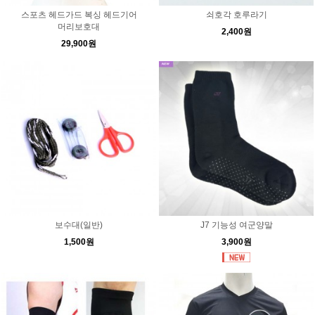
스포츠 헤드가드 복싱 헤드기어
쇠호각 호루라기
머리보호대
2,400원
29,900원
보수대(일반)
J7 기능성 여군양말
1,500원
3,900원