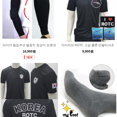
라이카 벌집쿠션 팔꿈치 정강이 보호대
아이러브 ROTC 고급 쿨론 반팔티셔츠
16,900원
9,900원