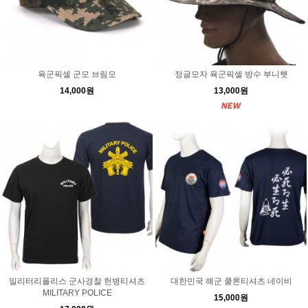
육군픽셀 군모 브림모
정글모자 육군픽셀 방수 부니햇
14,000원
13,000원
밀리터리폴리스 군사경찰 헌병티셔츠
대한민국 해군 쿨론티셔츠 네이비
MILITARY POLICE
15,000원