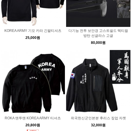
KOREA ARMY 기모 카라 긴팔티셔츠
다기능 전투 보안경 고스트쉴드 텍티컬
방탄 선글라스 고글
25,000원
80,000원
ROKA 맨투맨 KOREA ARMY 티셔츠
위국헌신군인본분 후리스 짚업 자켓
20,800원
32,000원