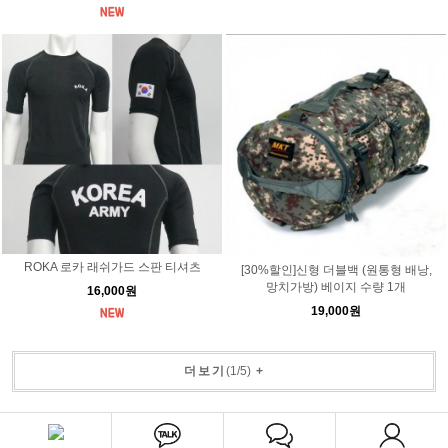
ROKA 로카 래쉬가드 스판 티셔츠
[30%할인]신형 더블백 (원통형 배낭,
망치가방) 베이지 수량 1개
16,000원
19,000원
더보기
(
1
/
5
)
+