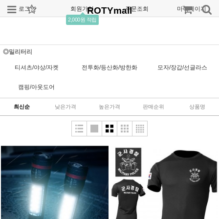
로그인
회원가입
ROTYmall
주문조회
마이페이지
2,000원 적립
◎밀리터리
티셔츠/야상/자켓
전투화/등산화/방한화
모자/장갑/선글라스
캠핑/아웃도어
최신순
낮은가격
높은가격
판매순위
상품명