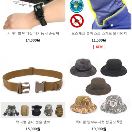
서바이벌 택티컬 다기능 생존팔찌
모스체크 쿨마스크 스카프 모기퇴치
14,000원
11,500원
택티컬 멀티 전술 벨트
택티컬 방수부니햇 정글모 5종
15,900원
19,900원