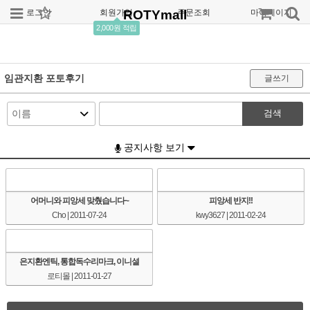
로그인
회원가입
ROTYmall
주문조회
마이페이지
2,000원 적립
임관지환 포토후기
글쓰기
검색
공지사항 보기
어머니와 피앙세 맞췄습니다~
피앙세 반지!!
Cho
| 2011-07-24
kwy3627
| 2011-02-24
은지환엔틱, 통합독수리마크, 이니셜
로티몰
| 2011-01-27