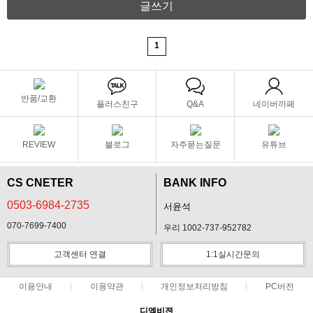
글쓰기
1
반품/교환
플러스친구
Q&A
네이버까페
REVIEW
블로그
자주묻는질문
유튜브
CS CNETER
BANK INFO
0503-6984-2735
서윤석
070-7699-7400
우리 1002-737-952782
고객센터 연결
1:1실시간문의
이용안내
이용약관
개인정보처리방침
PC버전
디엠비젼